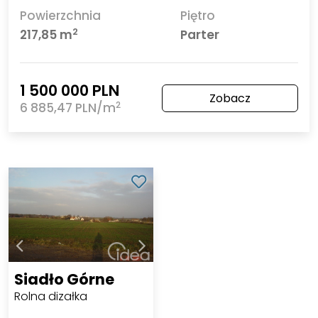
Powierzchnia
Piętro
2
217,85 m
Parter
1 500 000 PLN
Zobacz
2
6 885,47 PLN/m
Siadło Górne
Rolna dizałka