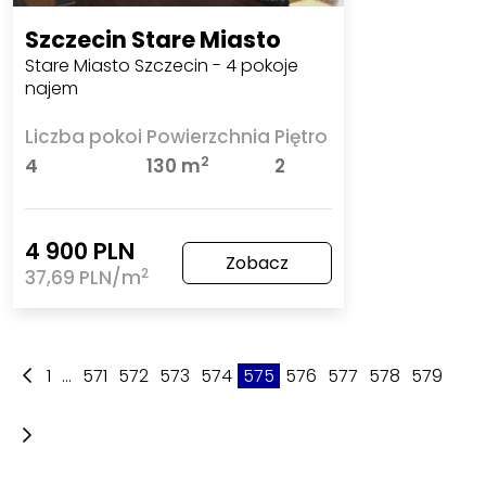
Szczecin Stare Miasto
Stare Miasto Szczecin - 4 pokoje
najem
Liczba pokoi
Powierzchnia
Piętro
2
4
130 m
2
4 900 PLN
Zobacz
2
37,69 PLN/m
1
...
571
572
573
574
575
576
577
578
579