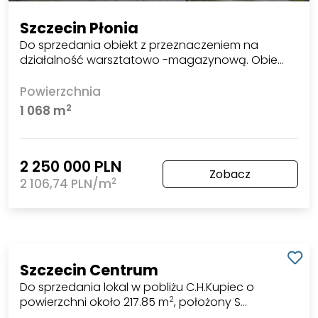
Szczecin Płonia
Do sprzedania obiekt z przeznaczeniem na
działalność warsztatowo -magazynową. Obie…
Powierzchnia
2
1 068 m
2 250 000 PLN
Zobacz
2
2 106,74 PLN/m
Szczecin Centrum
Do sprzedania lokal w pobliżu C.H.Kupiec o
powierzchni około 217.85 m
, położony S…
2