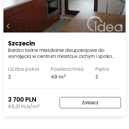
Szczecin
Bardzo ładne mieszkanie dwupokojowe do
wynajęcia w centrum miasta,w cichym i spoko…
Liczba pokoi
Powierzchnia
Piętro
2
2
49 m
2
3 700 PLN
Zobacz
2
65,31 PLN/m