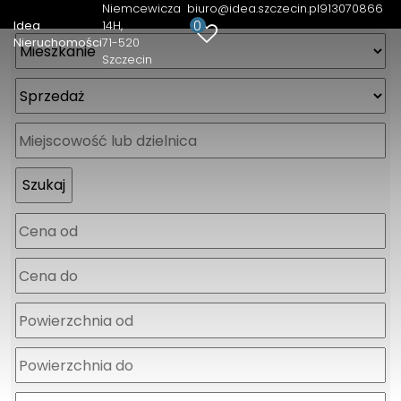
Niemcewicza
biuro@idea.szczecin.pl
913070866
0
Idea
14H
Nieruchomości
71-520
Szczecin