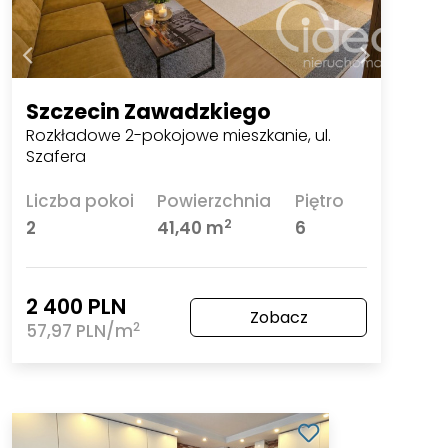
Szczecin Zawadzkiego
Rozkładowe 2-pokojowe mieszkanie, ul.
Szafera
Liczba pokoi
Powierzchnia
Piętro
2
2
41,40 m
6
2 400 PLN
Zobacz
2
57,97 PLN/m