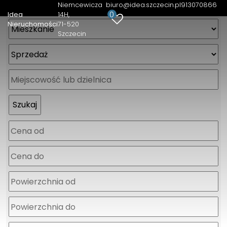
Niemcewicza
biuro@idea.szczecin.pl
913070866
0
Idea
14H
Nieruchomości
71-520
Szczecin