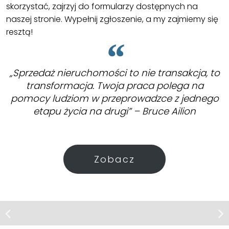
skorzystać, zajrzyj do formularzy dostępnych na
naszej stronie. Wypełnij zgłoszenie, a my zajmiemy się
resztą!
„Sprzedaż nieruchomości to nie transakcja, to
transformacja. Twoja praca polega na
pomocy ludziom w przeprowadzce z jednego
etapu życia na drugi” – Bruce Ailion
Zobacz
Mieszkanie | Sprzedaż
Police, ul. Bankowa
4 pok. na parterze - spół. własnośc.