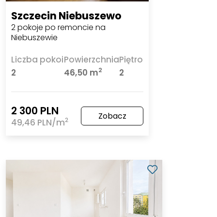
Szczecin Niebuszewo
2 pokoje po remoncie na
Niebuszewie
Liczba pokoi
Powierzchnia
Piętro
2
2
46,50 m
2
2 300 PLN
Zobacz
2
49,46 PLN/m