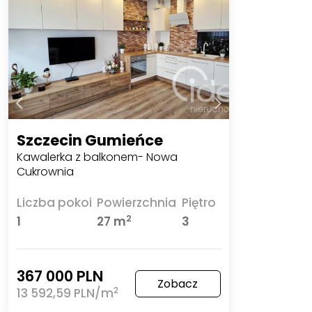
Szczecin Gumieńce
Kawalerka z balkonem- Nowa
Cukrownia
Liczba pokoi
Powierzchnia
Piętro
2
1
27 m
3
367 000 PLN
Zobacz
2
13 592,59 PLN/m