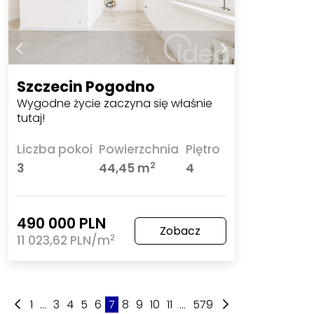
Szczecin Pogodno
Wygodne życie zaczyna się właśnie
tutaj!
Liczba pokoi
Powierzchnia
Piętro
2
3
44,45 m
4
490 000 PLN
Zobacz
2
11 023,62 PLN/m
1
...
3
4
5
6
7
8
9
10
11
...
579