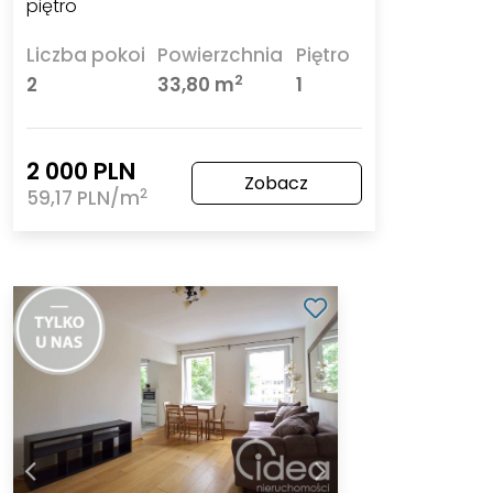
piętro
Liczba pokoi
Powierzchnia
Piętro
2
2
33,80 m
1
2 000 PLN
Zobacz
2
59,17 PLN/m