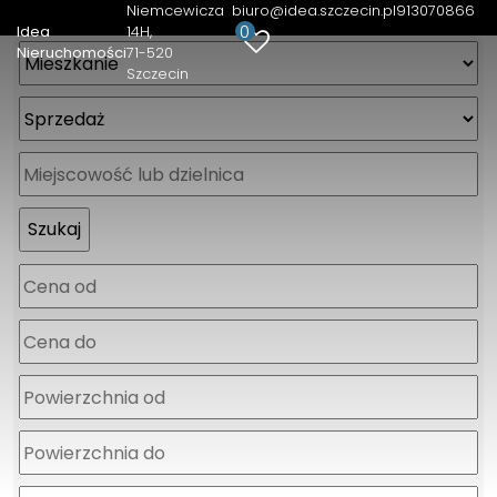
Niemcewicza
biuro@idea.szczecin.pl
913070866
0
Idea
14H
Nieruchomości
71-520
Szczecin