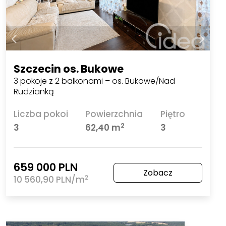
Szczecin os. Bukowe
3 pokoje z 2 balkonami – os. Bukowe/Nad
Rudzianką
Liczba pokoi
Powierzchnia
Piętro
2
3
62,40 m
3
659 000 PLN
Zobacz
2
10 560,90 PLN/m