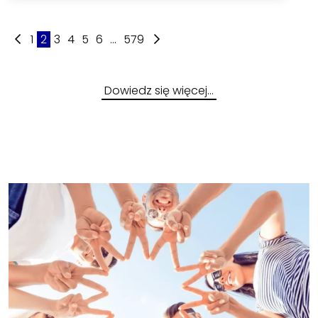
1
2
3
4
5
6
...
579
Dowiedz się więcej…