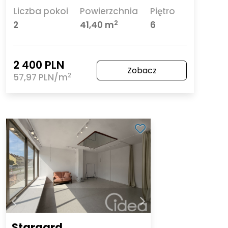
Liczba pokoi
Powierzchnia
Piętro
2
2
41,40 m
6
2 400 PLN
Zobacz
2
57,97 PLN/m
Stargard