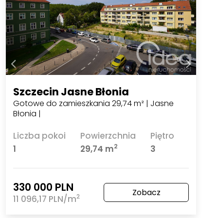
Szczecin Jasne Błonia
Gotowe do zamieszkania 29,74 m² | Jasne
Błonia |
Liczba pokoi
Powierzchnia
Piętro
2
1
29,74 m
3
330 000 PLN
Zobacz
2
11 096,17 PLN/m