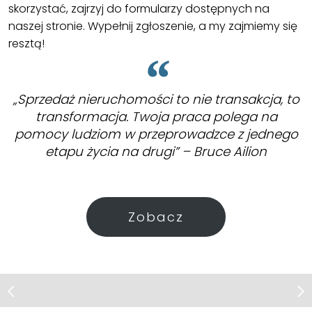
skorzystać, zajrzyj do formularzy dostępnych na
naszej stronie. Wypełnij zgłoszenie, a my zajmiemy się
resztą!
„Sprzedaż nieruchomości to nie transakcja, to
transformacja. Twoja praca polega na
pomocy ludziom w przeprowadzce z jednego
etapu życia na drugi” – Bruce Ailion
Zobacz
Mieszkanie | Wynajem
Stargard, ul. Bolesława
Limanowskiego
2 pokoje na wynajem + garaż,