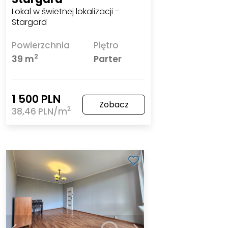
Lokal w świetnej lokalizacji -
Stargard
Powierzchnia
Piętro
2
39 m
Parter
1 500 PLN
Zobacz
2
38,46 PLN/m