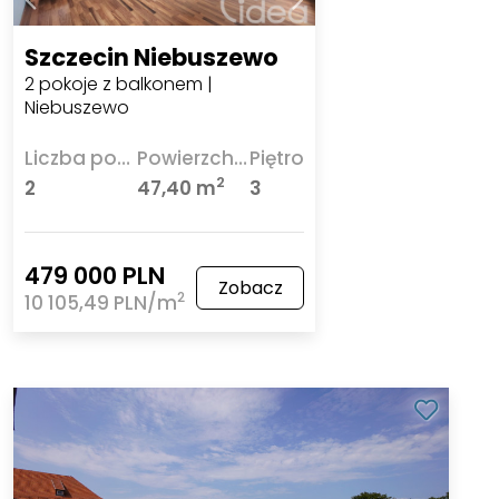
Szczecin Niebuszewo
2 pokoje z balkonem |
Niebuszewo
Liczba pokoi
Powierzchnia
Piętro
2
2
47,40 m
3
479 000 PLN
Zobacz
2
10 105,49 PLN/m