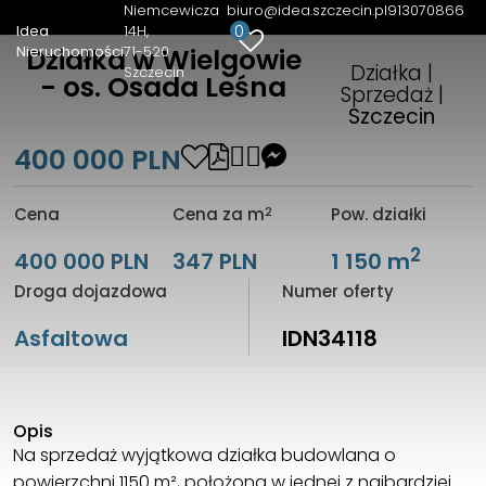
Niemcewicza
biuro@idea.szczecin.pl
913070866
0
Idea
14H
Nieruchomości
71-520
Działka w Wielgowie
Działka |
Szczecin
- os. Osada Leśna
Sprzedaż |
Szczecin
400 000 PLN
2
Cena
Cena za m
Pow. działki
2
400 000 PLN
347 PLN
1 150 m
Droga dojazdowa
Numer oferty
Asfaltowa
IDN34118
Opis
Na sprzedaż wyjątkowa działka budowlana o
powierzchni 1150 m², położona w jednej z najbardziej