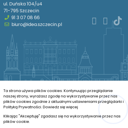
ul. Duńska 104/u4
71-795 Szczecin
91 3 07 08 66
biuro@idea.szczecin.pl
Ta strona używa plików cookies. Kontynuując przeglądanie
naszej strony, wyrażasz zgodę na wykorzystywanie przez nas
plików cookies zgodnie z aktualnymi ustawieniami przeglądarki i
Polityką Prywatności.
Dowiedz się więcej
© 2026 Wszystkie prawa zastrzeżone | Program dla biur
nieruchomości - asaricrm.com
Hej! Chętnie Ci pomogę
Klikając "Akceptuję" zgadasz się na wykorzystywanie przez nas
2) Poniższy skrypt, należy wkleić jak najwyżej w sekcji
plików cookie.