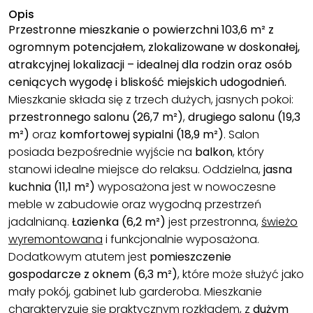
Opis
Przestronne mieszkanie o powierzchni 103,6 m² z
ogromnym potencjałem, zlokalizowane w doskonałej,
atrakcyjnej lokalizacji – idealnej dla rodzin oraz osób
ceniących wygodę i bliskość miejskich udogodnień.
Mieszkanie składa się z trzech dużych, jasnych pokoi:
przestronnego salonu (26,7 m²)
,
drugiego salonu (19,3
m²)
oraz
komfortowej sypialni (18,9 m²)
. Salon
posiada bezpośrednie wyjście na
balkon
, który
stanowi idealne miejsce do relaksu. Oddzielna,
jasna
kuchnia (11,1 m²)
wyposażona jest w nowoczesne
meble w zabudowie oraz wygodną przestrzeń
jadalnianą.
Łazienka (6,2 m²)
jest przestronna,
świeżo
wyremontowana
i funkcjonalnie wyposażona.
Dodatkowym atutem jest
pomieszczenie
gospodarcze z oknem (6,3 m²)
, które może służyć jako
mały pokój, gabinet lub garderoba. Mieszkanie
charakteryzuje się praktycznym rozkładem, z
dużym