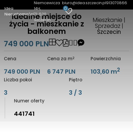
Niemcewicza
biuro@idea.szczecin.pl
913070866
0
Idea
14H
Nieruchomości
71-520
Idealne miejsce do
Mieszkanie |
Szczecin
życia - mieszkanie z
Sprzedaż |
balkonem
Szczecin
749 000 PLN
2
Cena
Cena za m
Powierzchnia
2
749 000 PLN
6 747 PLN
103,60 m
Liczba pokoi
Piętro
3
3 / 3
Numer oferty
441741