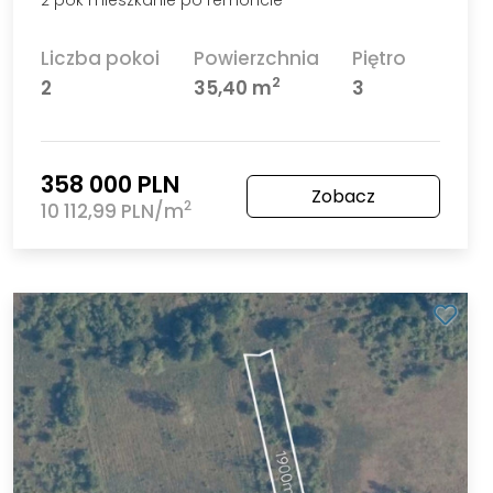
2 pok mieszkanie po remoncie
Liczba pokoi
Powierzchnia
Piętro
2
2
35,40 m
3
358 000 PLN
Zobacz
2
10 112,99 PLN/m