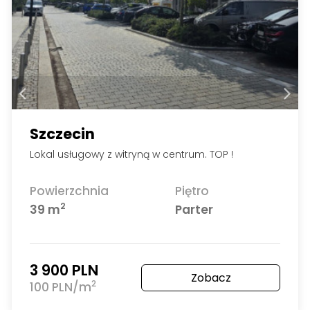
Szczecin
Lokal usługowy z witryną w centrum. TOP !
Powierzchnia
Piętro
2
39 m
Parter
3 900 PLN
Zobacz
2
100 PLN/m