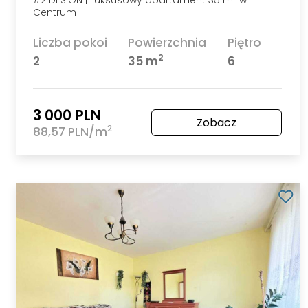
#2 DESIGN | Luksusowy apartament 35 m² w
Centrum
Liczba pokoi
Powierzchnia
Piętro
2
2
35 m
6
3 000 PLN
Zobacz
2
88,57 PLN/m