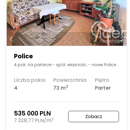
Police
4 pok. na parterze - spół. własnośc. - nowe Police
Liczba pokoi
Powierzchnia
Piętro
2
4
73 m
Parter
535 000 PLN
Zobacz
2
7 328,77 PLN/m