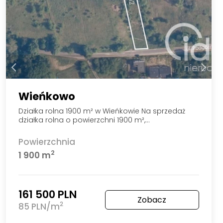
Wieńkowo
Działka rolna 1900 m² w Wieńkowie Na sprzedaż
działka rolna o powierzchni 1900 m²,…
Powierzchnia
2
1 900 m
161 500 PLN
Zobacz
2
85 PLN/m