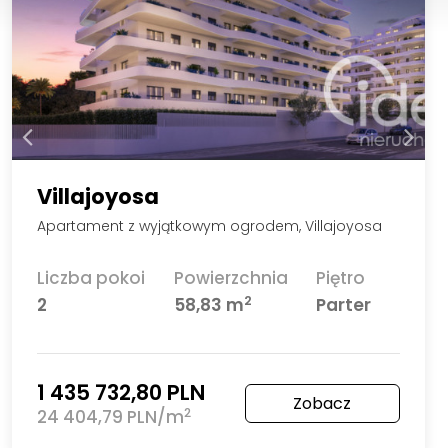
Villajoyosa
Apartament z wyjątkowym ogrodem, Villajoyosa
Liczba pokoi
Powierzchnia
Piętro
2
2
58,83 m
Parter
1 435 732,80 PLN
Zobacz
2
24 404,79 PLN/m