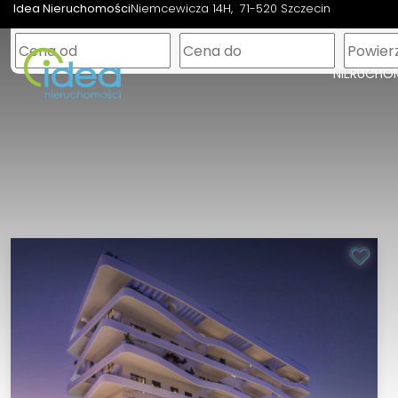
Idea Nieruchomości
Niemcewicza 14H
71-520 Szczecin
NIERUCHO