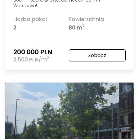
800m
ROD Odnowa, domek ok. 80 m
!-
Warszewo!
Liczba pokoi
Powierzchnia
2
2
80 m
200 000 PLN
Zobacz
2
2 500 PLN/m