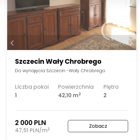
Szczecin Wały Chrobrego
Do wynajęcia Szczecin -Wały Chrobrego
Liczba pokoi
Powierzchnia
Piętro
2
1
42,10 m
2
2 000 PLN
Zobacz
2
47,51 PLN/m