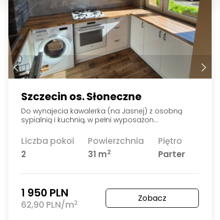
Szczecin os. Słoneczne
Do wynajecia kawalerka (na Jasnej) z osobną
sypialnią i kuchnią, w pełni wyposażon…
Liczba pokoi
Powierzchnia
Piętro
2
2
31 m
Parter
1 950 PLN
Zobacz
2
62,90 PLN/m