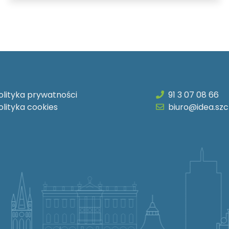
olityka prywatności
91 3 07 08 66
olityka cookies
biuro@idea.szc