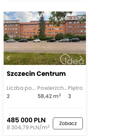
Szczecin Centrum
Liczba pokoi
Powierzchnia
Piętro
2
2
58,42 m
3
485 000 PLN
Zobacz
2
8 304,79 PLN/m