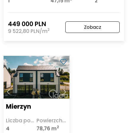
1
47,15 m
2
449 000 PLN
Zobacz
2
9 522,80 PLN/m
Mierzyn
Liczba pokoi
Powierzchnia
2
4
78,76 m