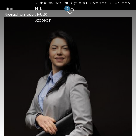
Niemcewicza
biuro@idea.szczecin.pl
913070866
0
Idea
14H
Nieruchomości
71-520
Szczecin