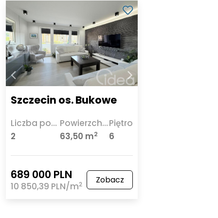
Szczecin os. Bukowe
Liczba pokoi
Powierzchnia
Piętro
2
2
63,50 m
6
689 000 PLN
Zobacz
2
10 850,39 PLN/m