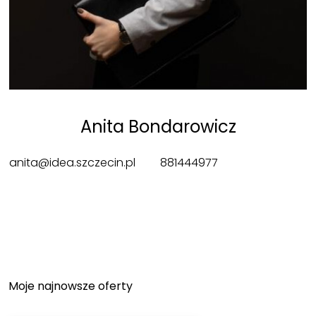
Anita Bondarowicz
anita@idea.szczecin.pl
881444977
Moje najnowsze oferty