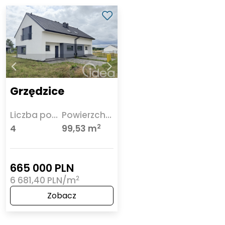
Grzędzice
Liczba pokoi
Powierzchnia
2
4
99,53 m
665 000 PLN
2
6 681,40 PLN/m
Zobacz